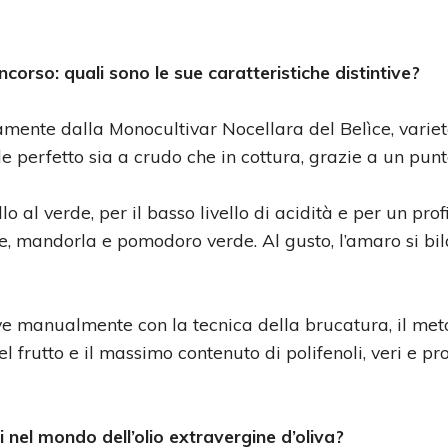
oncorso: quali sono le sue caratteristiche distintive?
ivamente dalla Monocultivar Nocellara del Belìce, varie
de perfetto sia a crudo che in cottura, grazie a un pun
lo al verde, per il basso livello di acidità e per un prof
e, mandorla e pomodoro verde. Al gusto, l’amaro si bi
ive manualmente con la tecnica della brucatura, il me
el frutto e il massimo contenuto di polifenoli, veri e pro
i nel mondo dell’olio extravergine d’oliva?