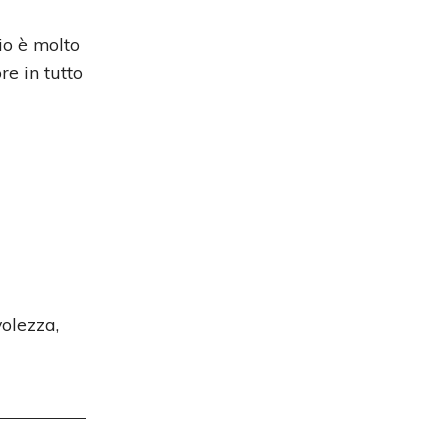
io è molto
e in tutto
olezza,