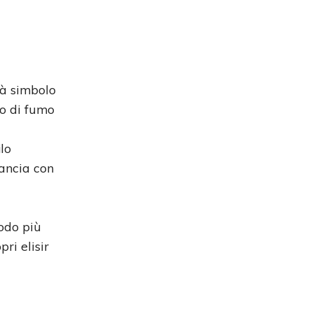
tà simbolo
to di fumo
ilo
lancia con
todo più
pri elisir