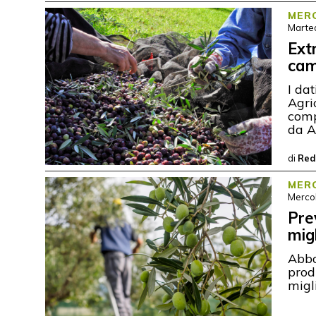
MERC
Marted
Ext
ca
I da
Agri
comp
da A
di
Red
MERC
Mercol
Pre
mig
Abbo
prod
migl