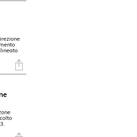
Direzione
omento
olineato
one
 zone
colto
3.