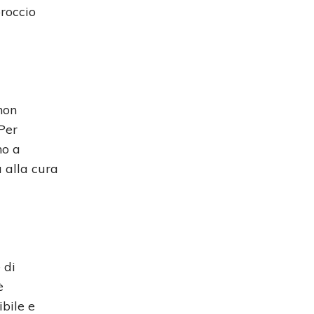
roccio
 non
 Per
mo a
 alla cura
 di
è
ibile e