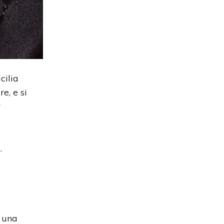
cilia
e, e si
r
.
a una