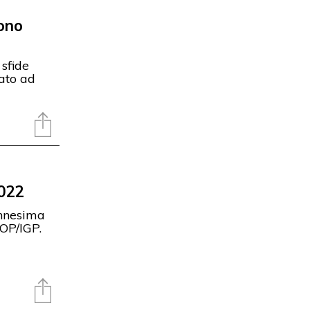
sono
 sfide
tato ad
2022
’ennesima
DOP/IGP.