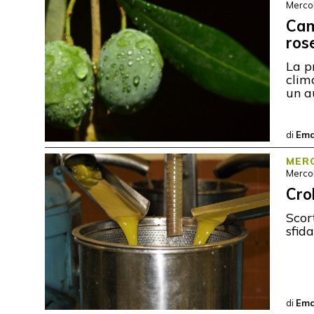
Merco
Cam
ros
La p
clim
un a
di
Ema
MERC
Merco
Crol
Scor
sfid
di
Ema