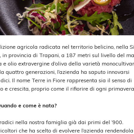
zione agricola radicata nel territorio belicino, nella Si
 in provincia di Trapani, a 187 metri sul livello del mar
 e olio extravergine d’oliva della varietà monocultiva
a quattro generazioni, l’azienda ha saputo innovarsi
ci. Il nome Terre in Fiore rappresenta sia il senso di
o e crescita, proprio come il rifiorire di ogni primavera
 Quando e come è nata?
radici nella nostra famiglia già dai primi del ‘900.
oltori che ha scelto di evolvere l’azienda rendendol